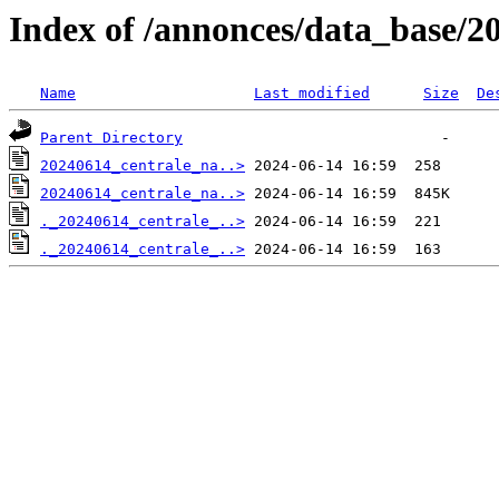
Index of /annonces/data_base/2
Name
Last modified
Size
De
Parent Directory
20240614_centrale_na..>
20240614_centrale_na..>
._20240614_centrale_..>
._20240614_centrale_..>